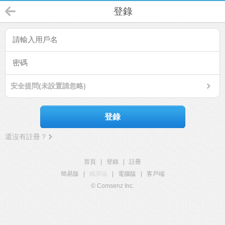
登錄
安全提問(未設置請忽略)
登錄
還沒有註冊？
首頁
|
登錄
|
註冊
簡易版
|
觸屏版
|
電腦版
|
客戶端
© Comsenz Inc.