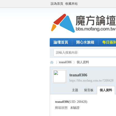
設為首頁
收藏本站
論壇首頁
開心水族箱
每日簽
teana0306
個人資料
teana0306
https://bbs.mofang.com.tw/?200428
魔
›
›
主題
留言板
個人資料
teana0306
(UID: 200428)
郵箱狀態
未驗證