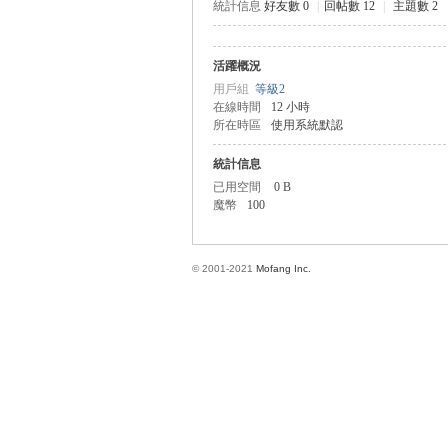
統計信息
好友數 0
|
回帖數 12
|
主題數 2
活躍概況
方
用戶組
等級2
在線時間
12 小時
所在時區
使用系統默認
統計信息
已用空間
0 B
魔幣
100
© 2001-2021
Mofang Inc.
網