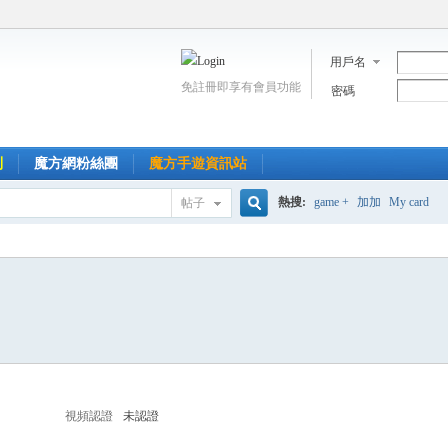
用戶名
免註冊即享有會員功能
密碼
到
魔方網粉絲團
魔方手遊資訊站
熱搜:
game +
加加
My card
帖子
搜
索
視頻認證
未認證