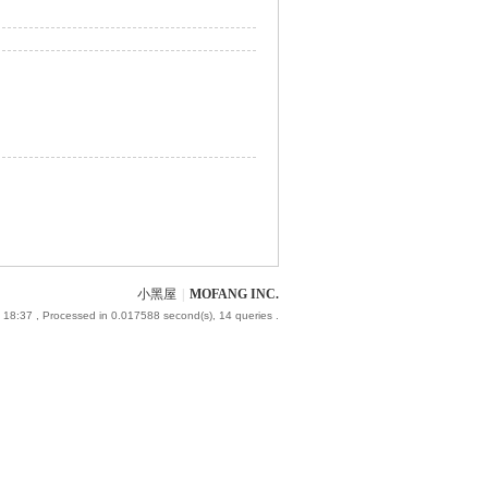
小黑屋
|
MOFANG INC.
 18:37
, Processed in 0.017588 second(s), 14 queries .