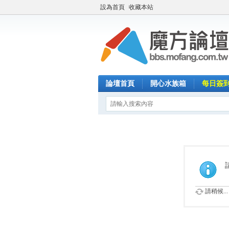
設為首頁
收藏本站
論壇首頁
開心水族箱
每日簽
請稍候...