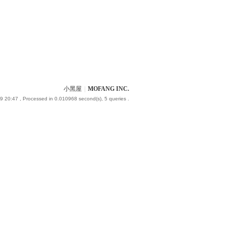
小黑屋
|
MOFANG INC.
9 20:47
, Processed in 0.010968 second(s), 5 queries .