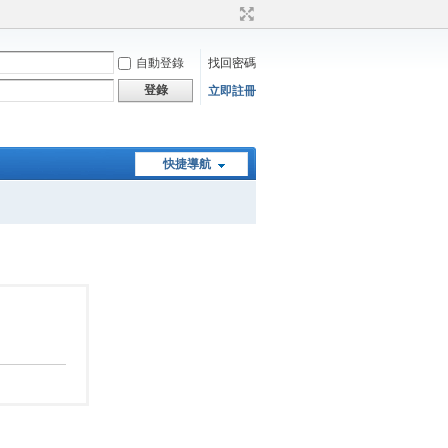
自動登錄
找回密碼
登錄
立即註冊
快捷導航