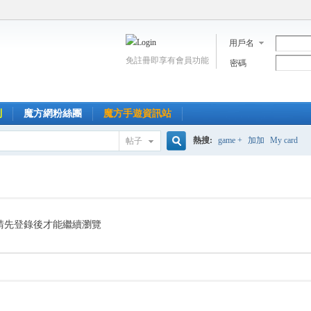
用戶名
免註冊即享有會員功能
密碼
到
魔方網粉絲團
魔方手遊資訊站
熱搜:
game +
加加
My card
帖子
搜
索
請先登錄後才能繼續瀏覽