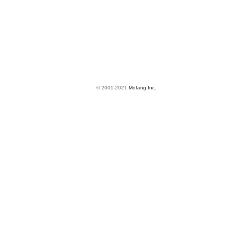
© 2001-2021
Mofang Inc.