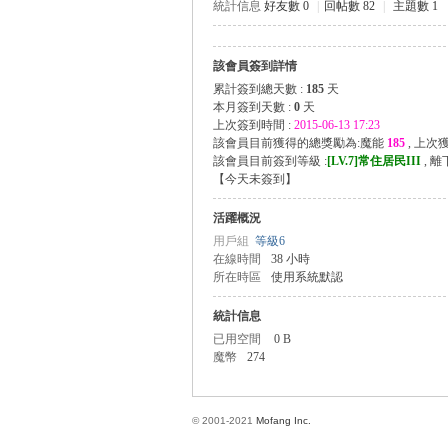
統計信息
好友數 0
|
回帖數 82
|
主題數 1
該會員簽到詳情
方
累計簽到總天數 :
185
天
本月簽到天數 :
0
天
上次簽到時間 :
2015-06-13 17:23
該會員目前獲得的總獎勵為:魔能
185
, 上次
該會員目前簽到等級 :
[LV.7]常住居民III
, 
【
今天未簽到
】
活躍概況
用戶組
等級6
在線時間
38 小時
所在時區
使用系統默認
網
統計信息
已用空間
0 B
魔幣
274
© 2001-2021
Mofang Inc.