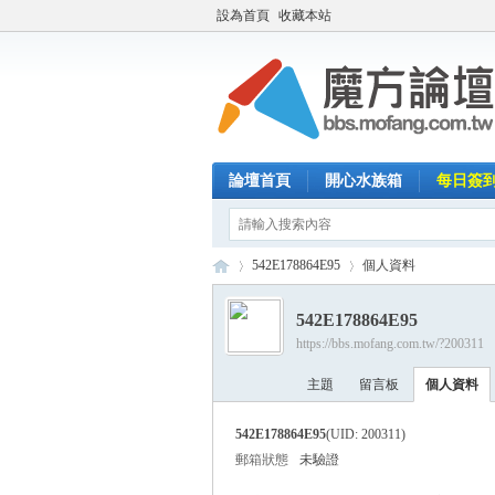
設為首頁
收藏本站
論壇首頁
開心水族箱
每日簽
542E178864E95
個人資料
542E178864E95
https://bbs.mofang.com.tw/?200311
魔
›
›
主題
留言板
個人資料
542E178864E95
(UID: 200311)
郵箱狀態
未驗證