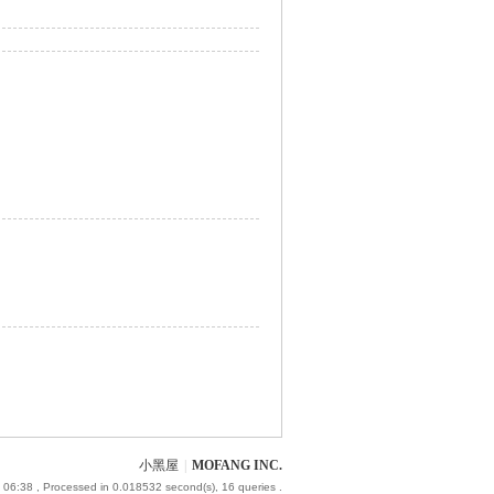
小黑屋
|
MOFANG INC.
 06:38
, Processed in 0.018532 second(s), 16 queries .