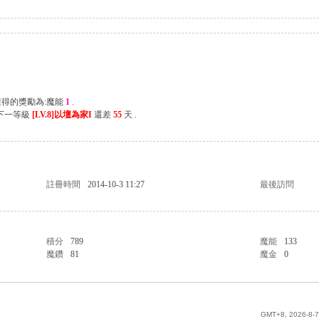
獲得的獎勵為:魔能
1
.
離下一等級
[LV.8]以壇為家I
還差
55
天 .
註冊時間
2014-10-3 11:27
最後訪問
積分
789
魔能
133
魔鑽
81
魔金
0
GMT+8, 2026-8-7