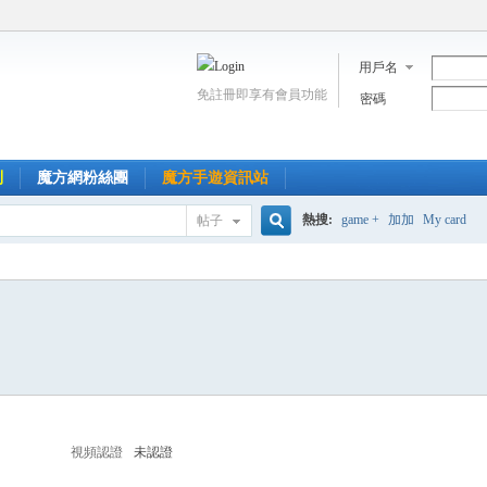
用戶名
免註冊即享有會員功能
密碼
到
魔方網粉絲團
魔方手遊資訊站
熱搜:
game +
加加
My card
帖子
搜
索
視頻認證
未認證