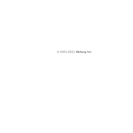
© 2001-2021
Mofang Inc.