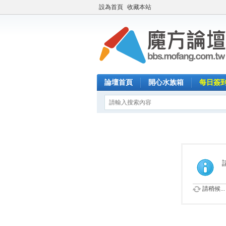
設為首頁
收藏本站
論壇首頁
開心水族箱
每日簽
請稍候...