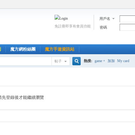
用戶名
免註冊即享有會員功能
密碼
到
魔方網粉絲團
魔方手遊資訊站
熱搜:
game +
加加
My card
帖子
搜
索
請先登錄後才能繼續瀏覽