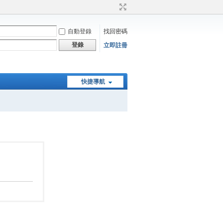
自動登錄
找回密碼
登錄
立即註冊
快捷導航