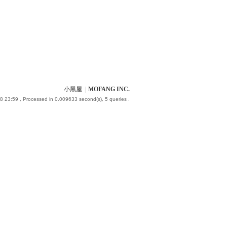
小黑屋
|
MOFANG INC.
8 23:59
, Processed in 0.009633 second(s), 5 queries .