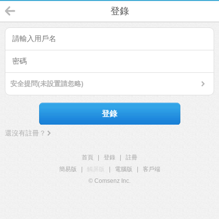
登錄
安全提問(未設置請忽略)
登錄
還沒有註冊？
首頁
|
登錄
|
註冊
簡易版
|
觸屏版
|
電腦版
|
客戶端
© Comsenz Inc.