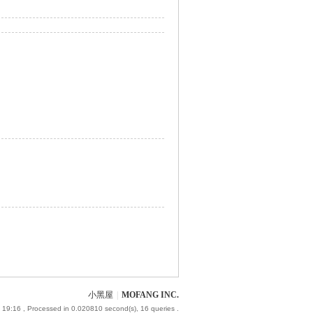
小黑屋
|
MOFANG INC.
 19:16
, Processed in 0.020810 second(s), 16 queries .