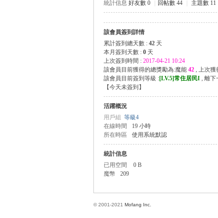
統計信息
好友數 0
|
回帖數 44
|
主題數 11
該會員簽到詳情
方
累計簽到總天數 :
42
天
本月簽到天數 :
0
天
上次簽到時間 :
2017-04-21 10:24
該會員目前獲得的總獎勵為:魔能
42
, 上次
該會員目前簽到等級 :
[LV.5]常住居民I
, 離
【
今天未簽到
】
活躍概況
用戶組
等級4
在線時間
19 小時
所在時區
使用系統默認
網
統計信息
已用空間
0 B
魔幣
209
© 2001-2021
Mofang Inc.