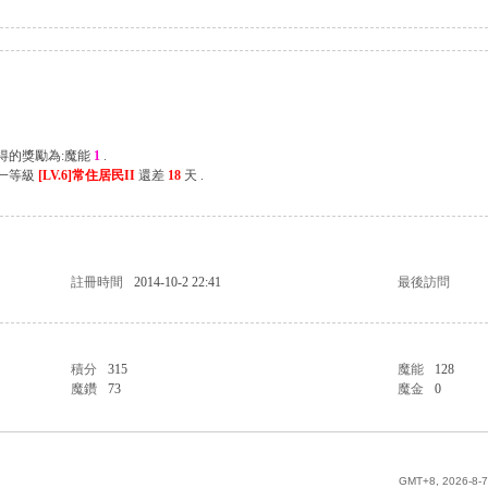
獲得的獎勵為:魔能
1
.
下一等級
[LV.6]常住居民II
還差
18
天 .
註冊時間
2014-10-2 22:41
最後訪問
積分
315
魔能
128
魔鑽
73
魔金
0
GMT+8, 2026-8-7