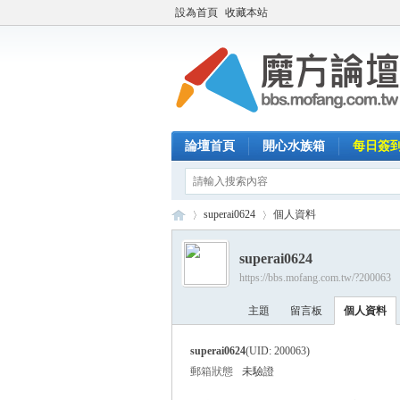
設為首頁
收藏本站
論壇首頁
開心水族箱
每日簽
superai0624
個人資料
superai0624
https://bbs.mofang.com.tw/?200063
魔
›
›
主題
留言板
個人資料
superai0624
(UID: 200063)
郵箱狀態
未驗證