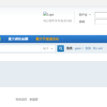
用戶名
免註冊即享有會員功能
密碼
到
魔方網粉絲團
魔方手遊資訊站
熱搜:
game +
加加
My card
帖子
搜
索
視頻認證
未認證