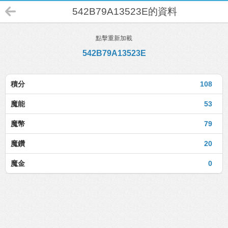
542B79A13523E的資料
點擊重新加載
542B79A13523E
積分
108
魔能
53
魔幣
79
魔鑽
20
魔金
0