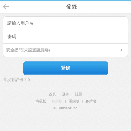
登錄
安全提問(未設置請忽略)
登錄
還沒有註冊？
首頁
|
登錄
|
註冊
簡易版
|
觸屏版
|
電腦版
|
客戶端
© Comsenz Inc.