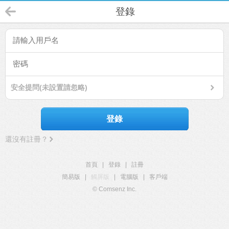
登錄
安全提問(未設置請忽略)
登錄
還沒有註冊？
首頁
|
登錄
|
註冊
簡易版
|
觸屏版
|
電腦版
|
客戶端
© Comsenz Inc.