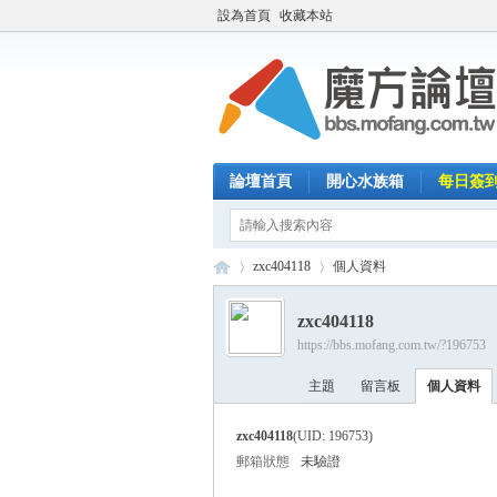
設為首頁
收藏本站
論壇首頁
開心水族箱
每日簽
zxc404118
個人資料
zxc404118
https://bbs.mofang.com.tw/?196753
魔
›
›
主題
留言板
個人資料
zxc404118
(UID: 196753)
郵箱狀態
未驗證