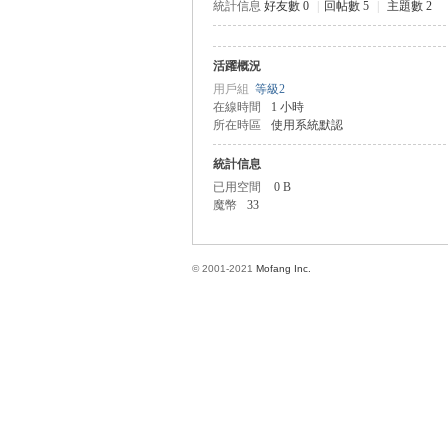
統計信息
好友數 0
|
回帖數 5
|
主題數 2
活躍概況
方
用戶組
等級2
在線時間
1 小時
所在時區
使用系統默認
統計信息
已用空間
0 B
魔幣
33
© 2001-2021
Mofang Inc.
網