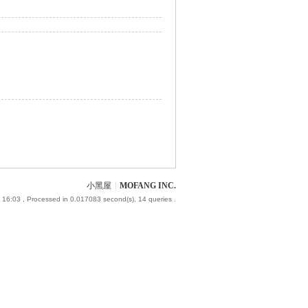
小黑屋
|
MOFANG INC.
 16:03
, Processed in 0.017083 second(s), 14 queries .