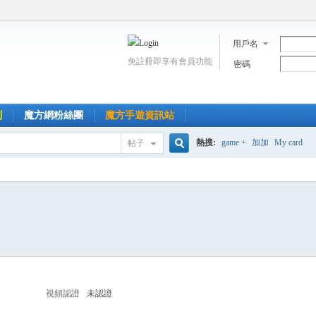
用戶名
免註冊即享有會員功能
密碼
到
魔方網粉絲團
魔方手遊資訊站
熱搜:
game +
加加
My card
帖子
搜
索
視頻認證
未認證