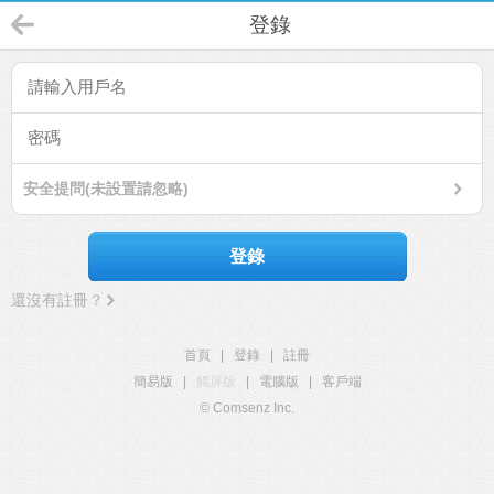
登錄
安全提問(未設置請忽略)
登錄
還沒有註冊？
首頁
|
登錄
|
註冊
簡易版
|
觸屏版
|
電腦版
|
客戶端
© Comsenz Inc.