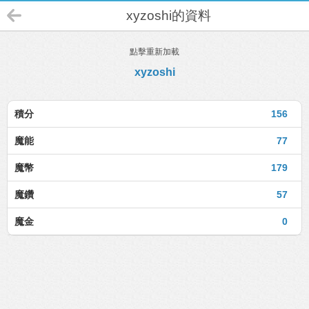
xyzoshi的資料
點擊重新加載
xyzoshi
積分
156
魔能
77
魔幣
179
魔鑽
57
魔金
0