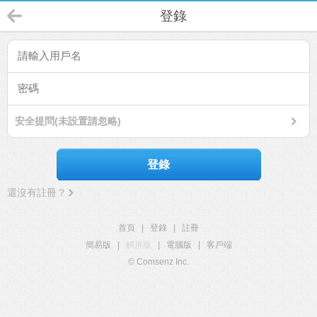
登錄
安全提問(未設置請忽略)
登錄
還沒有註冊？
首頁
|
登錄
|
註冊
簡易版
|
觸屏版
|
電腦版
|
客戶端
© Comsenz Inc.