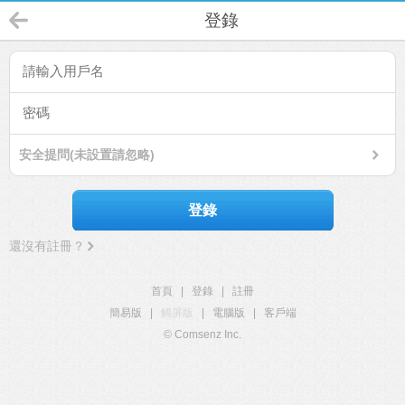
登錄
安全提問(未設置請忽略)
登錄
還沒有註冊？
首頁
|
登錄
|
註冊
簡易版
|
觸屏版
|
電腦版
|
客戶端
© Comsenz Inc.