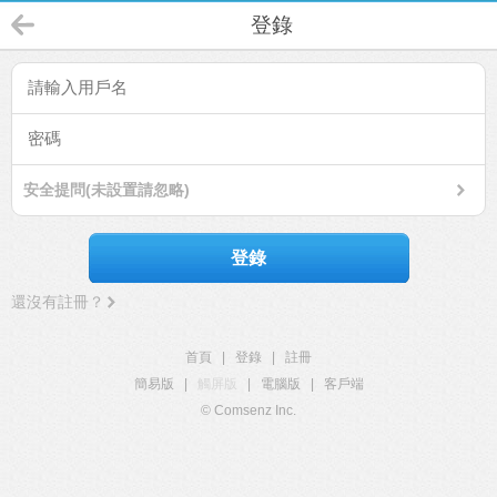
登錄
安全提問(未設置請忽略)
登錄
還沒有註冊？
首頁
|
登錄
|
註冊
簡易版
|
觸屏版
|
電腦版
|
客戶端
© Comsenz Inc.