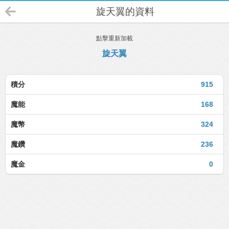
旋天翼的資料
點擊重新加載
旋天翼
積分
915
魔能
168
魔幣
324
魔鑽
236
魔金
0