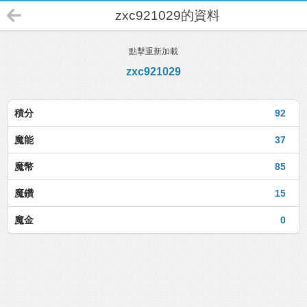
zxc921029的資料
點擊重新加載
zxc921029
積分
92
魔能
37
魔幣
85
魔鑽
15
魔金
0