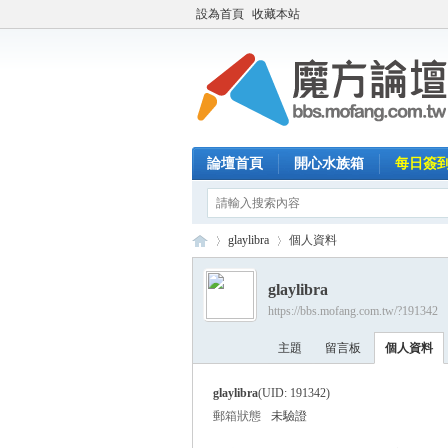
設為首頁
收藏本站
論壇首頁
開心水族箱
每日簽
glaylibra
個人資料
glaylibra
https://bbs.mofang.com.tw/?191342
魔
›
›
主題
留言板
個人資料
glaylibra
(UID: 191342)
郵箱狀態
未驗證