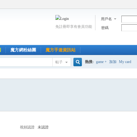
用戶名
免註冊即享有會員功能
密碼
到
魔方網粉絲團
魔方手遊資訊站
熱搜:
game +
加加
My card
帖子
搜
索
視頻認證
未認證