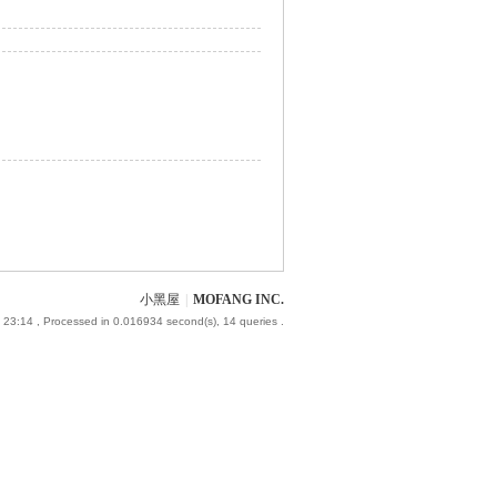
小黑屋
|
MOFANG INC.
 23:14
, Processed in 0.016934 second(s), 14 queries .