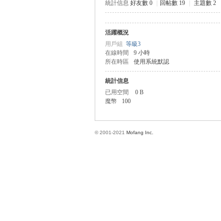
統計信息
好友數 0
|
回帖數 19
|
主題數 2
活躍概況
方
用戶組
等級3
在線時間
9 小時
所在時區
使用系統默認
統計信息
已用空間
0 B
魔幣
100
© 2001-2021
Mofang Inc.
網