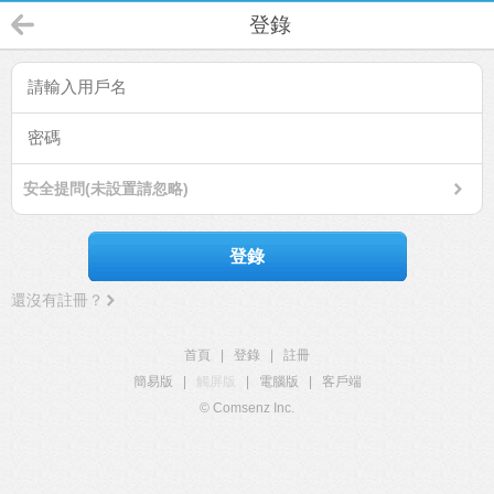
登錄
安全提問(未設置請忽略)
登錄
還沒有註冊？
首頁
|
登錄
|
註冊
簡易版
|
觸屏版
|
電腦版
|
客戶端
© Comsenz Inc.