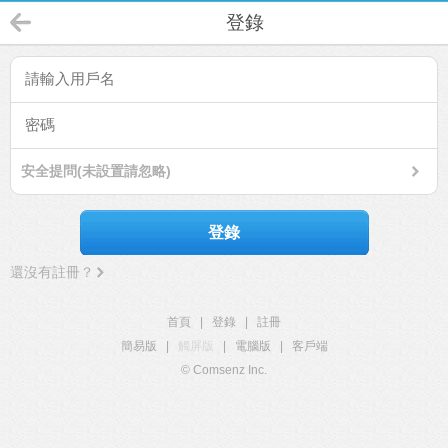
登錄
安全提問(未設置請忽略)
登錄
還沒有註冊？
首頁
|
登錄
|
註冊
簡易版
|
觸屏版
|
電腦版
|
客戶端
© Comsenz Inc.