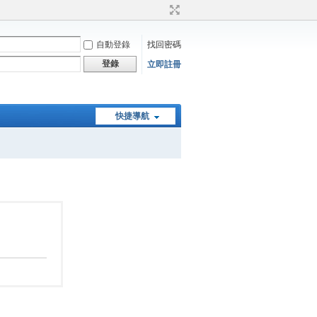
自動登錄
找回密碼
登錄
立即註冊
快捷導航