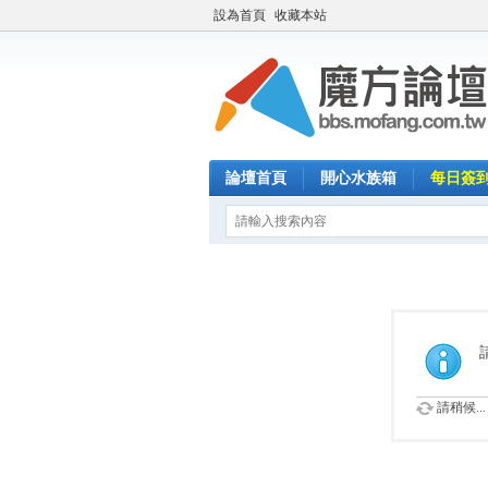
設為首頁
收藏本站
論壇首頁
開心水族箱
每日簽
請稍候...