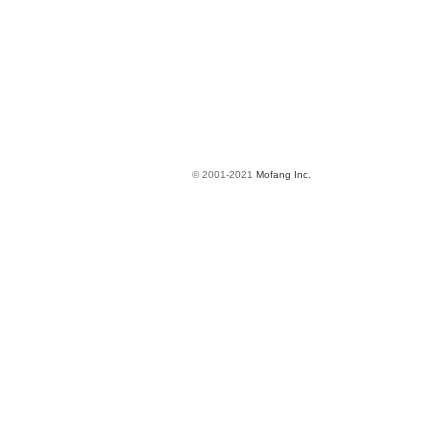
© 2001-2021
Mofang Inc.