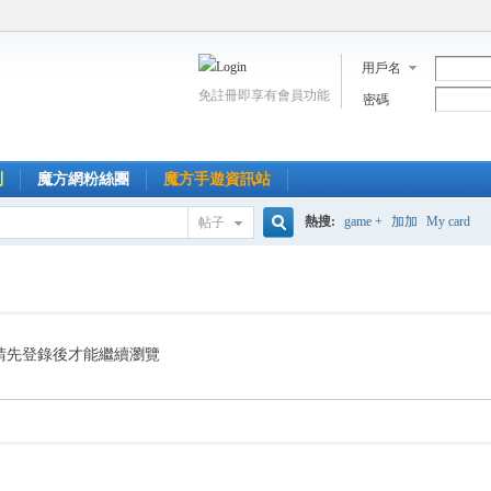
用戶名
免註冊即享有會員功能
密碼
到
魔方網粉絲團
魔方手遊資訊站
熱搜:
game +
加加
My card
帖子
搜
索
請先登錄後才能繼續瀏覽