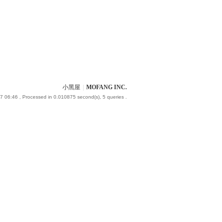
小黑屋
|
MOFANG INC.
7 06:46
, Processed in 0.010875 second(s), 5 queries .