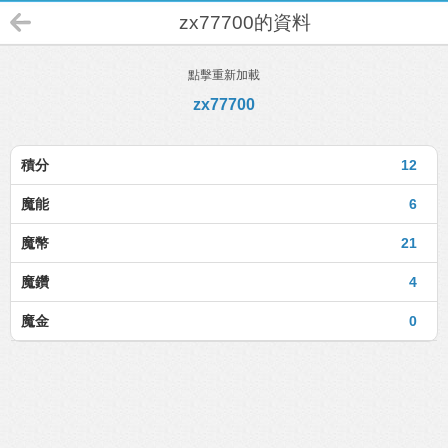
zx77700的資料
點擊重新加載
zx77700
積分
12
魔能
6
魔幣
21
魔鑽
4
魔金
0