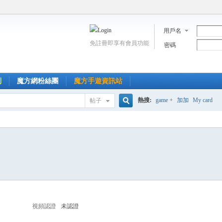
用戶名
免註冊即享有會員功能
密碼
到
魔方網粉絲團
魔方手遊資訊站
熱搜:
game +
加加
My card
帖子
搜
索
視頻認證
未認證