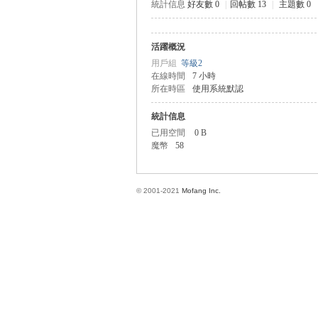
統計信息
好友數 0
|
回帖數 13
|
主題數 0
活躍概況
方
用戶組
等級2
在線時間
7 小時
所在時區
使用系統默認
統計信息
已用空間
0 B
魔幣
58
© 2001-2021
Mofang Inc.
網