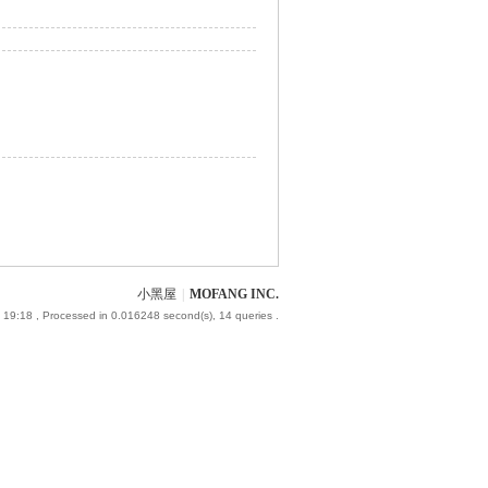
小黑屋
|
MOFANG INC.
 19:18
, Processed in 0.016248 second(s), 14 queries .