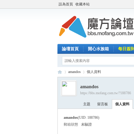
設為首頁
收藏本站
論壇首頁
開心水族箱
每日簽
amandos
個人資料
amandos
https://bbs.mofang.com.tw/?188786
魔
›
›
主題
留言板
個人資料
amandos
(UID: 188786)
郵箱狀態
未驗證