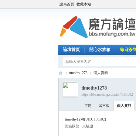
設為首頁
收藏本站
論壇首頁
開心水族箱
每日簽
timothy1278
個人資料
timothy1278
https://bbs.mofang.com.tw/?188592
魔
›
›
主題
留言板
個人資料
timothy1278
(UID: 188592)
郵箱狀態
未驗證