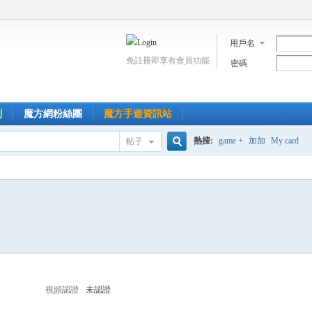
用戶名
免註冊即享有會員功能
密碼
到
魔方網粉絲團
魔方手遊資訊站
熱搜:
game +
加加
My card
帖子
搜
索
視頻認證
未認證