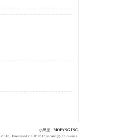
小黑屋
|
MOFANG INC.
 20:46
, Processed in 0.018647 second(s), 16 queries .