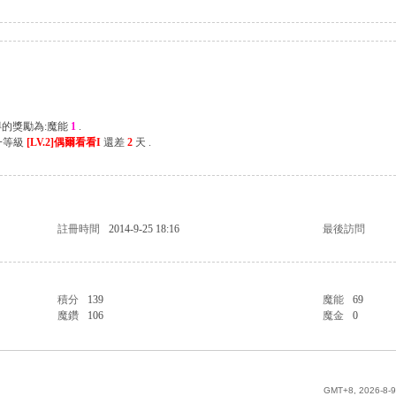
得的獎勵為:魔能
1
.
一等級
[LV.2]偶爾看看I
還差
2
天 .
註冊時間
2014-9-25 18:16
最後訪問
積分
139
魔能
69
魔鑽
106
魔金
0
GMT+8, 2026-8-9