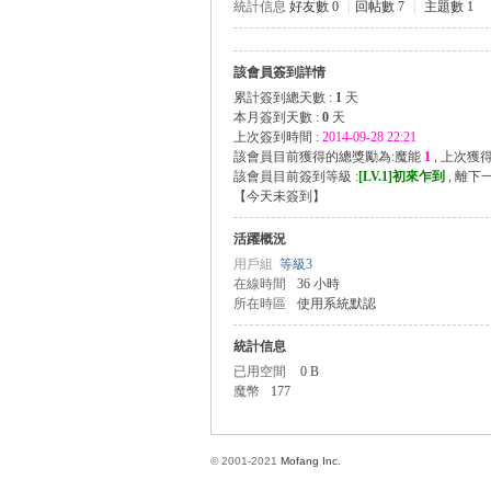
統計信息
好友數 0
|
回帖數 7
|
主題數 1
該會員簽到詳情
方
累計簽到總天數 :
1
天
本月簽到天數 :
0
天
上次簽到時間 :
2014-09-28 22:21
該會員目前獲得的總獎勵為:魔能
1
, 上次獲
該會員目前簽到等級 :
[LV.1]初來乍到
, 離下
【
今天未簽到
】
活躍概況
用戶組
等級3
在線時間
36 小時
所在時區
使用系統默認
網
統計信息
已用空間
0 B
魔幣
177
© 2001-2021
Mofang Inc.