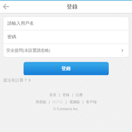
登錄
安全提問(未設置請忽略)
登錄
還沒有註冊？
首頁
|
登錄
|
註冊
簡易版
|
觸屏版
|
電腦版
|
客戶端
© Comsenz Inc.