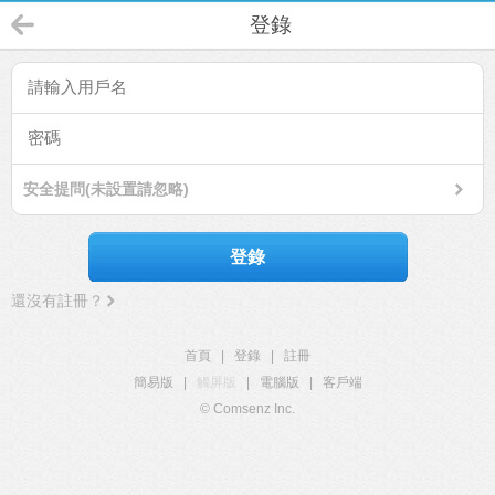
登錄
安全提問(未設置請忽略)
登錄
還沒有註冊？
首頁
|
登錄
|
註冊
簡易版
|
觸屏版
|
電腦版
|
客戶端
© Comsenz Inc.