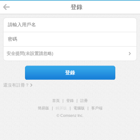
登錄
安全提問(未設置請忽略)
登錄
還沒有註冊？
首頁
|
登錄
|
註冊
簡易版
|
觸屏版
|
電腦版
|
客戶端
© Comsenz Inc.