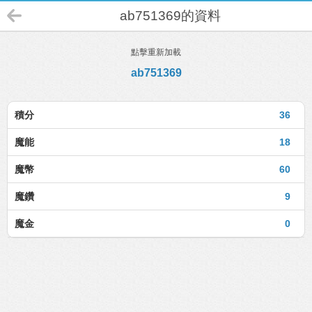
ab751369的資料
點擊重新加載
ab751369
積分
36
魔能
18
魔幣
60
魔鑽
9
魔金
0