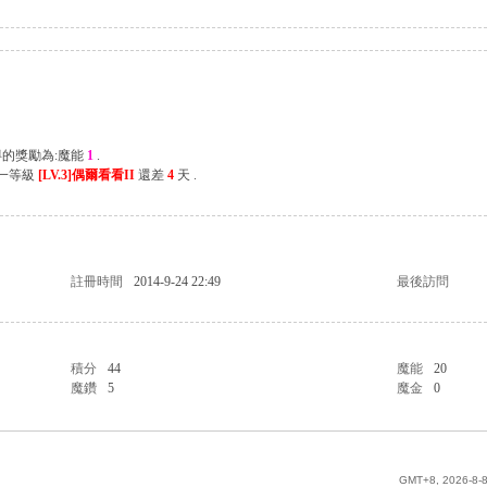
得的獎勵為:魔能
1
.
下一等級
[LV.3]偶爾看看II
還差
4
天 .
註冊時間
2014-9-24 22:49
最後訪問
積分
44
魔能
20
魔鑽
5
魔金
0
GMT+8, 2026-8-8