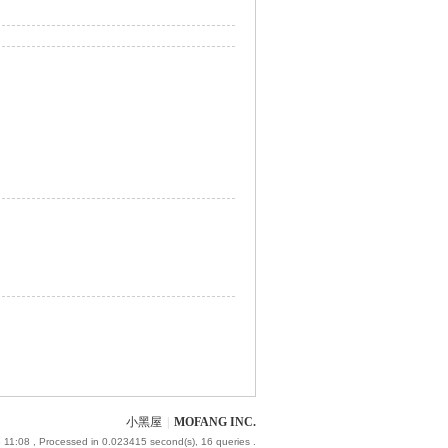
小黑屋
|
MOFANG INC.
 11:08
, Processed in 0.023415 second(s), 16 queries .