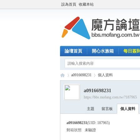
設為首頁
收藏本站
論壇首頁
開心水族箱
每日簽
a0916698231
個人資料
a0916698231
https://bbs.mofang.com.tw/?187965
魔
›
›
主題
留言板
個人資料
a0916698231
(UID: 187965)
郵箱狀態
未驗證