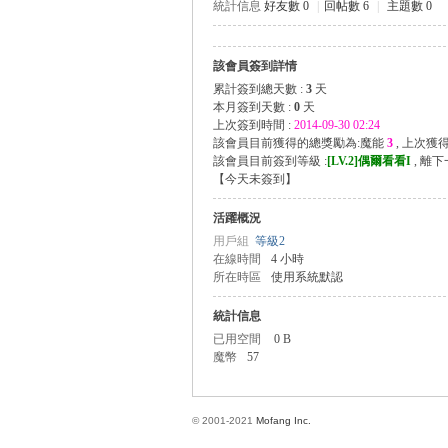
統計信息
好友數 0
|
回帖數 6
|
主題數 0
該會員簽到詳情
方
累計簽到總天數 :
3
天
本月簽到天數 :
0
天
上次簽到時間 :
2014-09-30 02:24
該會員目前獲得的總獎勵為:魔能
3
, 上次獲
該會員目前簽到等級 :
[LV.2]偶爾看看I
, 離
【
今天未簽到
】
活躍概況
用戶組
等級2
在線時間
4 小時
所在時區
使用系統默認
網
統計信息
已用空間
0 B
魔幣
57
© 2001-2021
Mofang Inc.