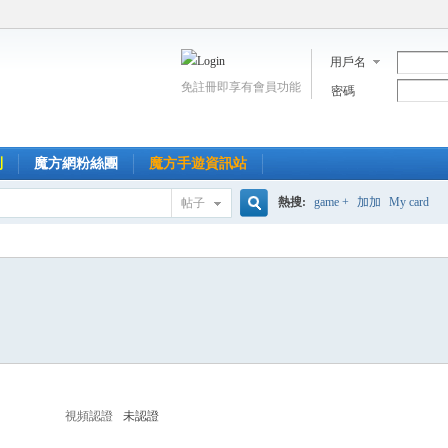
用戶名
免註冊即享有會員功能
密碼
到
魔方網粉絲團
魔方手遊資訊站
熱搜:
game +
加加
My card
帖子
搜
索
視頻認證
未認證