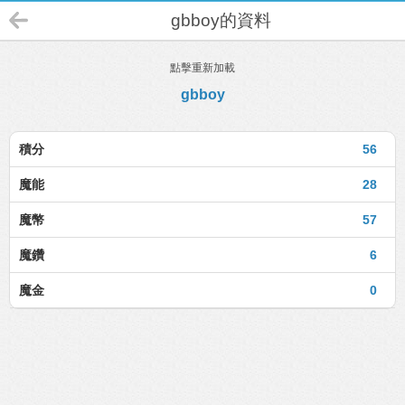
gbboy的資料
點擊重新加載
gbboy
積分
56
魔能
28
魔幣
57
魔鑽
6
魔金
0