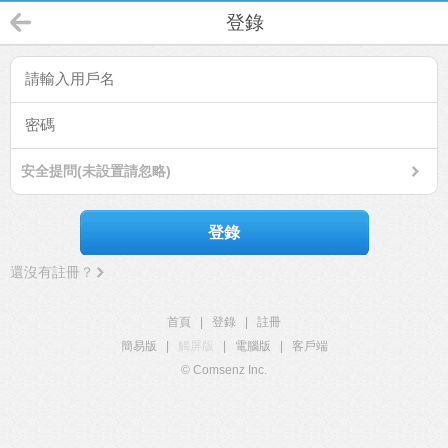
登錄
安全提問(未設置請忽略)
登錄
還沒有註冊？
首頁
|
登錄
|
註冊
簡易版
|
觸屏版
|
電腦版
|
客戶端
© Comsenz Inc.