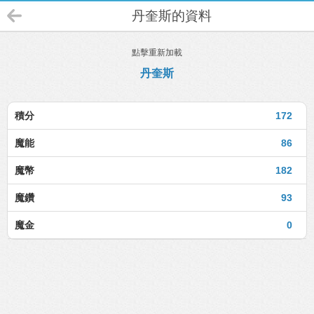
丹奎斯的資料
點擊重新加載
丹奎斯
積分
172
魔能
86
魔幣
182
魔鑽
93
魔金
0