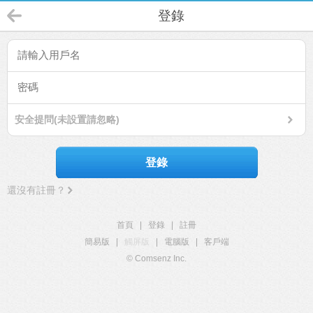
登錄
安全提問(未設置請忽略)
登錄
還沒有註冊？
首頁
|
登錄
|
註冊
簡易版
|
觸屏版
|
電腦版
|
客戶端
© Comsenz Inc.