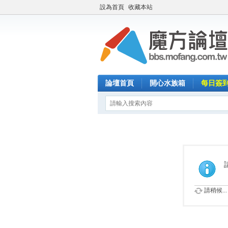
設為首頁
收藏本站
論壇首頁
開心水族箱
每日簽
請稍候...