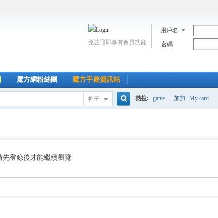
用戶名
免註冊即享有會員功能
密碼
到
魔方網粉絲團
魔方手遊資訊站
熱搜:
game +
加加
My card
帖子
搜
索
請先登錄後才能繼續瀏覽