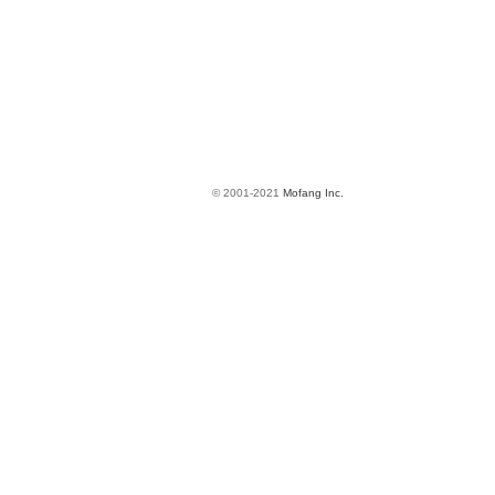
© 2001-2021
Mofang Inc.