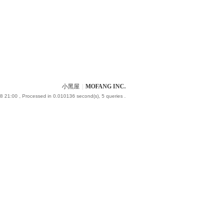
小黑屋
|
MOFANG INC.
8 21:00
, Processed in 0.010136 second(s), 5 queries .