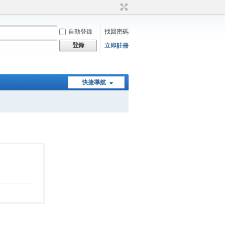
自動登錄
找回密碼
登錄
立即註冊
快捷導航