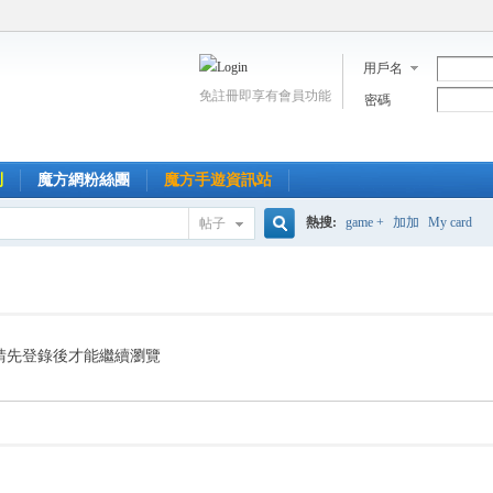
用戶名
免註冊即享有會員功能
密碼
到
魔方網粉絲團
魔方手遊資訊站
熱搜:
game +
加加
My card
帖子
搜
索
請先登錄後才能繼續瀏覽