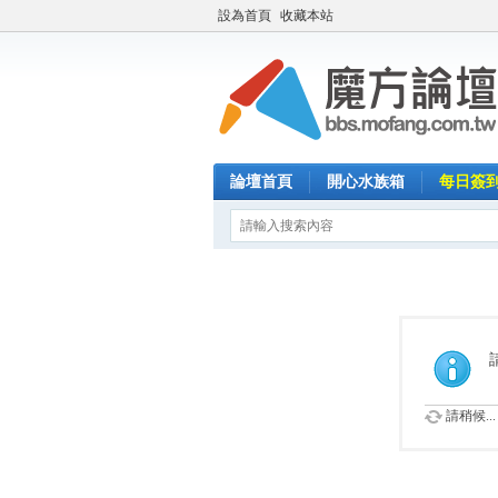
設為首頁
收藏本站
論壇首頁
開心水族箱
每日簽
請稍候...