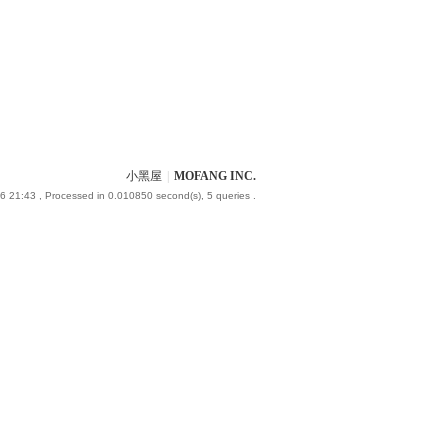
小黑屋
|
MOFANG INC.
6 21:43
, Processed in 0.010850 second(s), 5 queries .