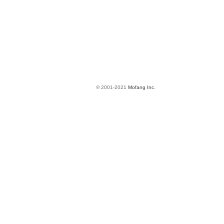
© 2001-2021
Mofang Inc.