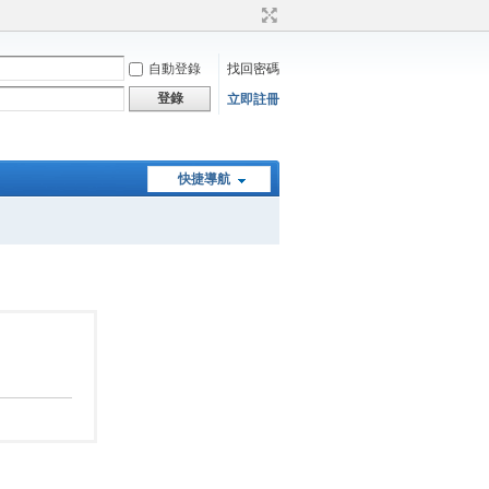
自動登錄
找回密碼
登錄
立即註冊
快捷導航