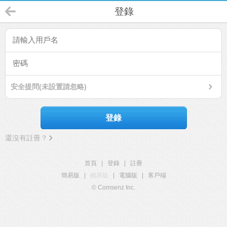
登錄
安全提問(未設置請忽略)
登錄
還沒有註冊？
首頁
|
登錄
|
註冊
簡易版
|
觸屏版
|
電腦版
|
客戶端
© Comsenz Inc.