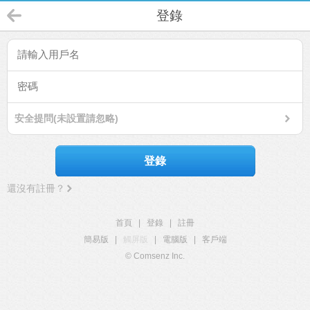
登錄
安全提問(未設置請忽略)
登錄
還沒有註冊？
首頁
|
登錄
|
註冊
簡易版
|
觸屏版
|
電腦版
|
客戶端
© Comsenz Inc.