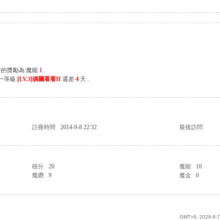
得的獎勵為:魔能
1
.
下一等級
[LV.3]偶爾看看II
還差
4
天 .
註冊時間
2014-9-8 22:32
最後訪問
積分
20
魔能
10
魔鑽
9
魔金
0
GMT+8, 2026-8-7