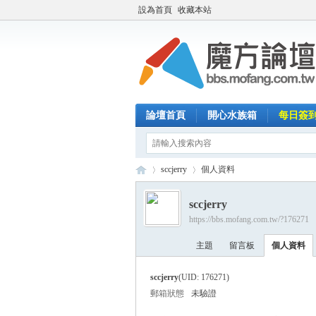
設為首頁
收藏本站
論壇首頁
開心水族箱
每日簽
sccjerry
個人資料
sccjerry
https://bbs.mofang.com.tw/?176271
魔
›
›
主題
留言板
個人資料
sccjerry
(UID: 176271)
郵箱狀態
未驗證