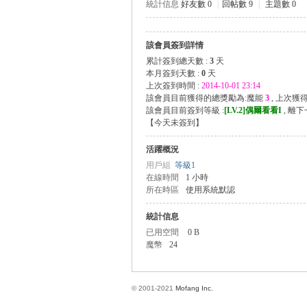
統計信息
好友數 0
|
回帖數 9
|
主題數 0
該會員簽到詳情
方
累計簽到總天數 :
3
天
本月簽到天數 :
0
天
上次簽到時間 :
2014-10-01 23:14
該會員目前獲得的總獎勵為:魔能
3
, 上次獲
該會員目前簽到等級 :
[LV.2]偶爾看看I
, 離
【
今天未簽到
】
活躍概況
用戶組
等級1
在線時間
1 小時
所在時區
使用系統默認
網
統計信息
已用空間
0 B
魔幣
24
© 2001-2021
Mofang Inc.