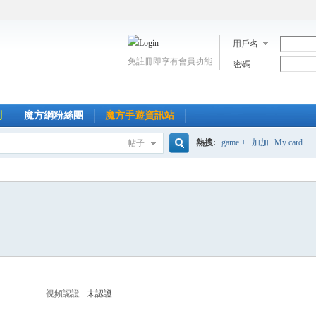
用戶名
免註冊即享有會員功能
密碼
到
魔方網粉絲團
魔方手遊資訊站
熱搜:
game +
加加
My card
帖子
搜
索
視頻認證
未認證