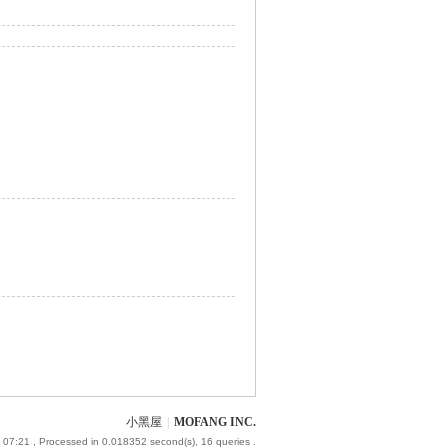
小黑屋
|
MOFANG INC.
 07:21
, Processed in 0.018352 second(s), 16 queries .