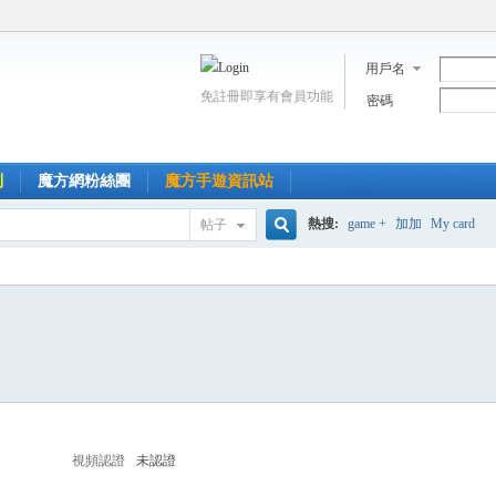
用戶名
免註冊即享有會員功能
密碼
到
魔方網粉絲團
魔方手遊資訊站
熱搜:
game +
加加
My card
帖子
搜
索
視頻認證
未認證