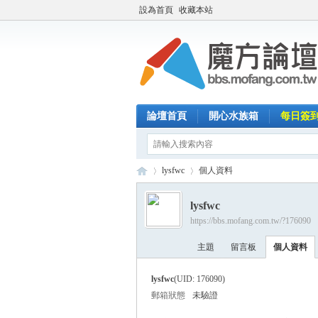
設為首頁
收藏本站
論壇首頁
開心水族箱
每日簽
lysfwc
個人資料
lysfwc
https://bbs.mofang.com.tw/?176090
魔
›
›
主題
留言板
個人資料
lysfwc
(UID: 176090)
郵箱狀態
未驗證