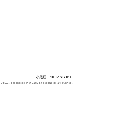
小黑屋
|
MOFANG INC.
 05:12
, Processed in 0.016753 second(s), 14 queries .