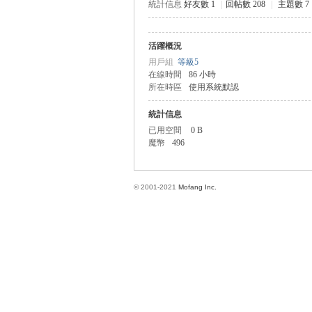
統計信息
好友數 1
|
回帖數 208
|
主題數 7
活躍概況
方
用戶組
等級5
在線時間
86 小時
所在時區
使用系統默認
統計信息
已用空間
0 B
魔幣
496
© 2001-2021
Mofang Inc.
網