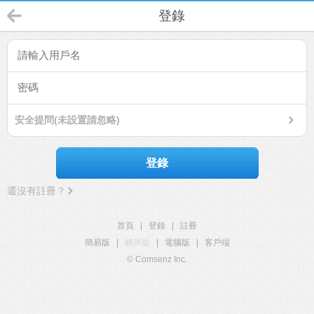
登錄
安全提問(未設置請忽略)
登錄
還沒有註冊？
首頁
|
登錄
|
註冊
簡易版
|
觸屏版
|
電腦版
|
客戶端
© Comsenz Inc.