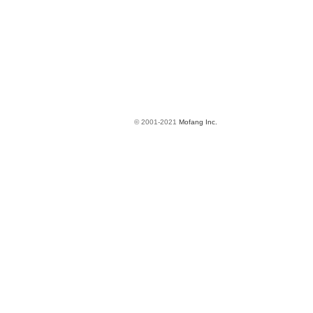
© 2001-2021
Mofang Inc.