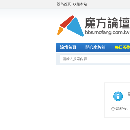
設為首頁
收藏本站
論壇首頁
開心水族箱
每日簽
請稍候...