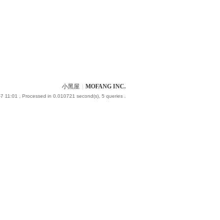
小黑屋
|
MOFANG INC.
7 11:01
, Processed in 0.010721 second(s), 5 queries .