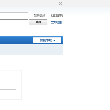
自動登錄
找回密碼
登錄
立即註冊
快捷導航