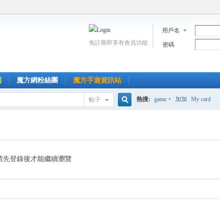
用戶名
免註冊即享有會員功能
密碼
到
魔方網粉絲團
魔方手遊資訊站
熱搜:
game +
加加
My card
帖子
搜
索
請先登錄後才能繼續瀏覽