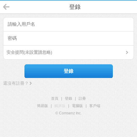
登錄
安全提問(未設置請忽略)
登錄
還沒有註冊？
首頁
|
登錄
|
註冊
簡易版
|
觸屏版
|
電腦版
|
客戶端
© Comsenz Inc.