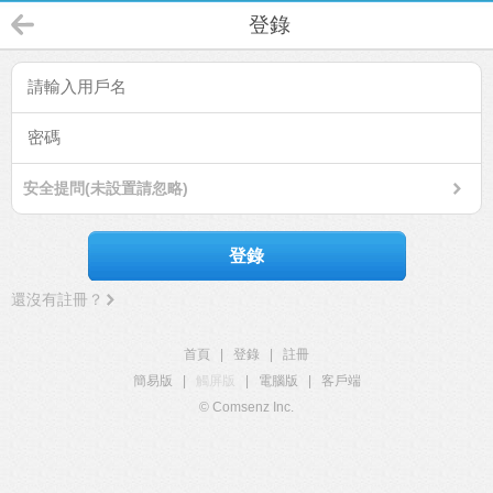
登錄
安全提問(未設置請忽略)
登錄
還沒有註冊？
首頁
|
登錄
|
註冊
簡易版
|
觸屏版
|
電腦版
|
客戶端
© Comsenz Inc.