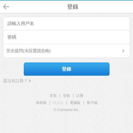
登錄
安全提問(未設置請忽略)
登錄
還沒有註冊？
首頁
|
登錄
|
註冊
簡易版
|
觸屏版
|
電腦版
|
客戶端
© Comsenz Inc.