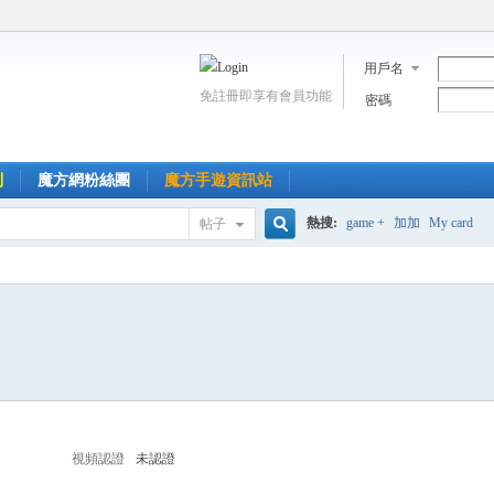
用戶名
免註冊即享有會員功能
密碼
到
魔方網粉絲團
魔方手遊資訊站
熱搜:
game +
加加
My card
帖子
搜
索
視頻認證
未認證