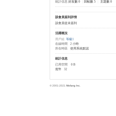
統計信息
好友數 0
|
回帖數 5
|
主題數 0
該會員簽到詳情
方
該會員從未簽到
活躍概況
用戶組
等級1
在線時間
2 小時
所在時區
使用系統默認
統計信息
已用空間
0 B
魔幣
32
網
© 2001-2021
Mofang Inc.