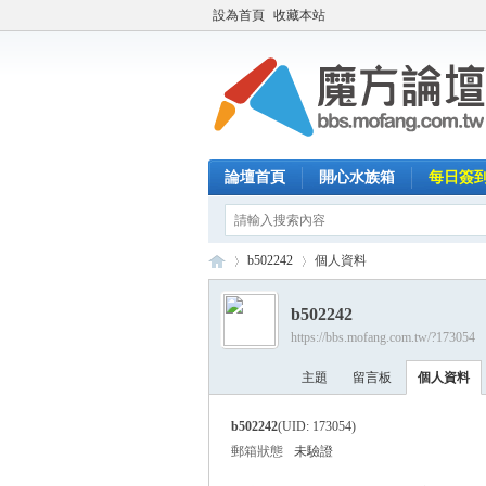
設為首頁
收藏本站
論壇首頁
開心水族箱
每日簽
b502242
個人資料
b502242
https://bbs.mofang.com.tw/?173054
魔
›
›
主題
留言板
個人資料
b502242
(UID: 173054)
郵箱狀態
未驗證