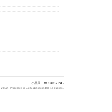
小黑屋
|
MOFANG INC.
 20:02
, Processed in 0.023113 second(s), 16 queries .