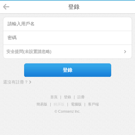
登錄
安全提問(未設置請忽略)
登錄
還沒有註冊？
首頁
|
登錄
|
註冊
簡易版
|
觸屏版
|
電腦版
|
客戶端
© Comsenz Inc.