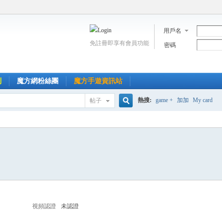
用戶名
免註冊即享有會員功能
密碼
到
魔方網粉絲團
魔方手遊資訊站
熱搜:
game +
加加
My card
帖子
搜
索
視頻認證
未認證