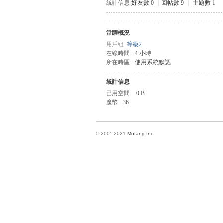
統計信息
好友數 0
|
回帖數 9
|
主題數 1
活躍概況
方
用戶組
等級2
在線時間
4 小時
所在時區
使用系統默認
統計信息
已用空間
0 B
魔幣
36
© 2001-2021
Mofang Inc.
網