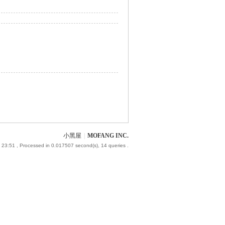
小黑屋
|
MOFANG INC.
 23:51
, Processed in 0.017507 second(s), 14 queries .