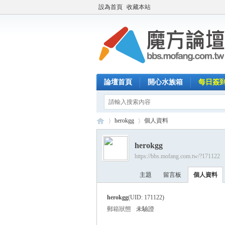
設為首頁
收藏本站
論壇首頁
開心水族箱
每日簽
herokgg
個人資料
herokgg
https://bbs.mofang.com.tw/?171122
魔
›
›
主題
留言板
個人資料
herokgg
(UID: 171122)
郵箱狀態
未驗證