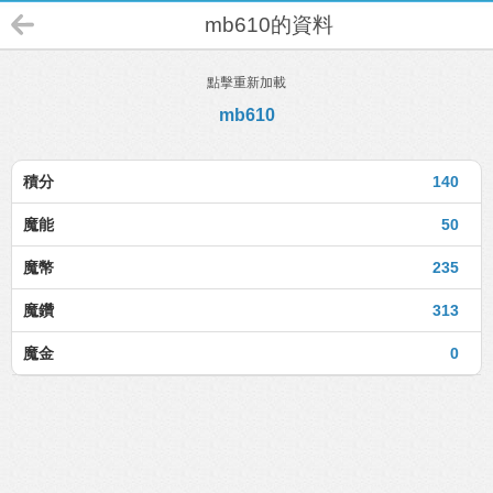
mb610的資料
點擊重新加載
mb610
積分
140
魔能
50
魔幣
235
魔鑽
313
魔金
0