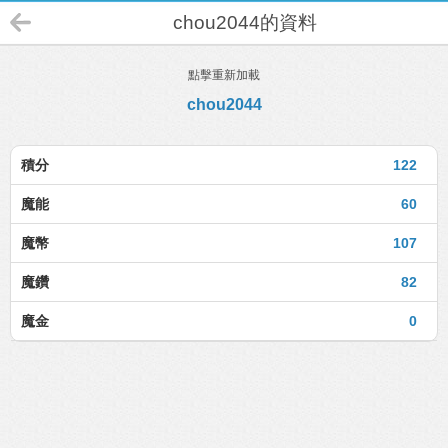
chou2044的資料
點擊重新加載
chou2044
積分
122
魔能
60
魔幣
107
魔鑽
82
魔金
0